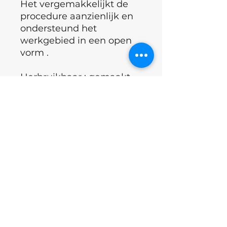
Het vergemakkelijkt de
procedure aanzienlijk en
ondersteund het
werkgebied in een open
vorm .
Herbruikbaar : gemaakt
van hoogwaardig staal.
°Land : Oekraïne
Excl.BTW