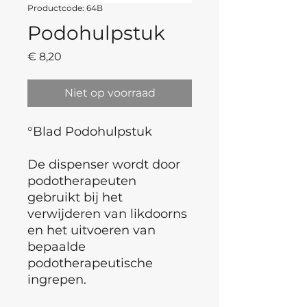
Productcode: 64B
Podohulpstuk
Prijs
€ 8,20
Niet op voorraad
°Blad Podohulpstuk
De dispenser wordt door
podotherapeuten
gebruikt bij het
verwijderen van likdoorns
en het uitvoeren van
bepaalde
podotherapeutische
ingrepen.