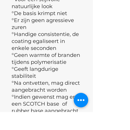
natuurlijke look
°De basis krimpt niet
°Er zijn geen agressieve
zuren
°Handige consistentie, de
coating egaliseert in
enkele seconden
°Geen warmte of branden
tijdens polymerisatie
°Geeft langdurige
stabiliteit
°Na ontvetten, mag direct
aangebracht worden
°Indien gewenst mag er
een SCOTCH base of
rubber base aangebracht
worden
°Bedekken met Topcoat