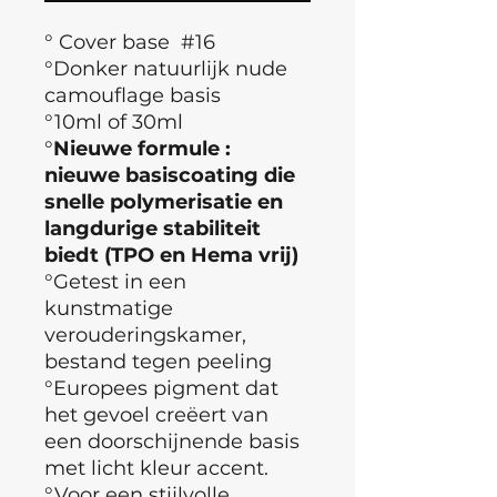
° Cover base #16
°Donker natuurlijk nude
camouflage basis
°10ml of 30ml
°
Nieuwe formule :
nieuwe basiscoating die
snelle polymerisatie en
langdurige stabiliteit
biedt (TPO en Hema vrij)
°Getest in een
kunstmatige
verouderingskamer,
bestand tegen peeling
°Europees pigment dat
het gevoel creëert van
een doorschijnende basis
met licht kleur accent.
°Voor een stijlvolle