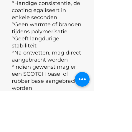
°Handige consistentie, de
coating egaliseert in
enkele seconden
°Geen warmte of branden
tijdens polymerisatie
°Geeft langdurige
stabiliteit
°Na ontvetten, mag direct
aangebracht worden
°Indien gewenst mag er
een SCOTCH base of
rubber base aangebracht
worden
°Bedekken met Topcoat
°Polymerisatietijd (60
sec)
°
CE certificaat
( Europese
richtlijnen, geldende eisen