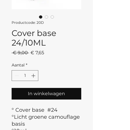
Productcode: 20D
Cover base
24/10ML
Normale
Verkoopprijs
 € 9,00 
€ 7,65
prijs
Aantal
*
In winkelwagen
° Cover base #24
°Licht groene camouflage
basis