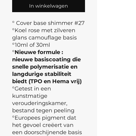
In winkelwagen
° Cover base shimmer #27
°Koel rose met zilveren
glans camouflage basis
°10ml of 30ml
°
Nieuwe formule :
nieuwe basiscoating die
snelle polymerisatie en
langdurige stabiliteit
biedt (TPO en Hema vrij)
°Getest in een
kunstmatige
verouderingskamer,
bestand tegen peeling
°Europees pigment dat
het gevoel creëert van
een doorschijnende basis