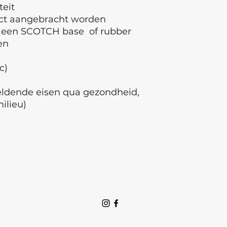
teit
ect aangebracht worden
 een SCOTCH base of rubber
den
ec)
geldende eisen qua gezondheid,
milieu)