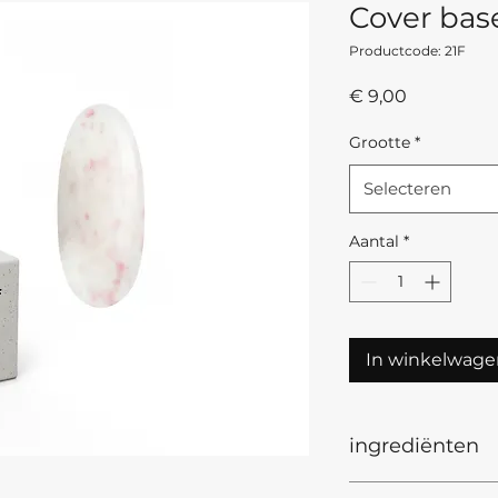
Cover bas
Productcode: 21F
Prijs
€ 9,00
Grootte
*
Selecteren
Aantal
*
In winkelwage
ingrediënten
Ingredients INCI: 