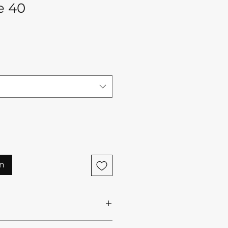
e 40
n
Acrylates Copolymer,