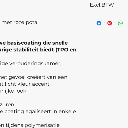
Excl.BTW
Dimeticone, Isopro
Microcrystalline W
children. Discontinu
 met roze potal
cause an allergic re
eye contact occurs
medical attention.
of Origin: Ukraine ,
e basiscoating die snelle
Latvia Batch numb
ige stabiliteit biedt (TPO en
tige verouderingskamer,
et gevoel creëert van een
 licht kleur accent.
rlijke look
 zuren
e coating egaliseert in enkele
 tijdens polymerisatie