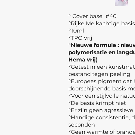
° Cover base #40
°Rijke Melkachtige basis
°10ml
°TPO vrij
°
Nieuwe formule : nieuw
polymerisatie en langdur
Hema vrij)
°Getest in een kunstma
bestand tegen peeling
°Europees pigment dat h
doorschijnende basis met
°Voor een stijlvolle natuu
°De basis krimpt niet
°Er zijn geen agressieve
°Handige consistentie, d
seconden
°Geen warmte of branden