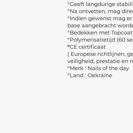
°Geeft langdurige stabili
°Na ontvetten, mag dir
°Indien gewenst mag er
base aangebracht wor
°Bedekken met Topcoat
°Polymerisatietijd (60 s
°
CE certificaat
( Europese richtlijnen, 
veiligheid, prestatie en 
°Merk : Nails of the day
°Land : Oekraïne