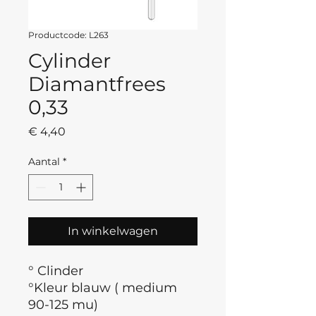
Productcode: L263
Cylinder
Diamantfrees
0,33
Prijs
€ 4,40
Aantal
*
In winkelwagen
° Clinder
°Kleur blauw ( medium
90-125 mu)