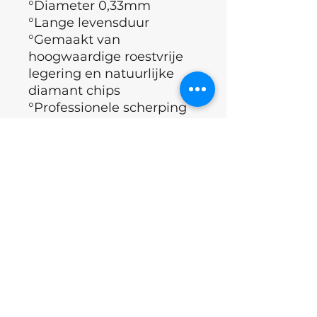
°Diameter 0,33mm
°Lange levensduur
°Gemaakt van
hoogwaardige roestvrije
legering en natuurlijke
diamant chips
°Professionele scherping
°Geschikt voor alle
gebruikelijke manieren
van sterelisatie
°Land : Oekraïne
Excl.BTW