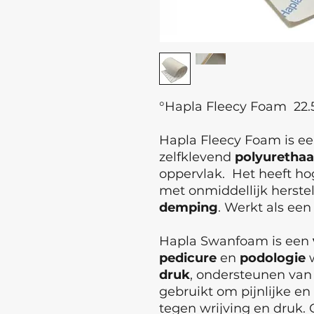
°Hapla Fleecy Foam 2
Hapla Fleecy Foam is e
zelfklevend
polyuretha
oppervlak. Het heeft h
met onmiddellijk herstel
demping
. Werkt als ee
Hapla Swanfoam is een
pedicure
en
podologie
w
druk
, ondersteunen va
gebruikt om pijnlijke e
tegen wrijving en druk. 