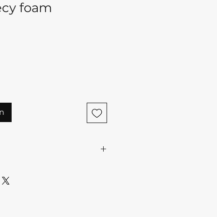
ecy foam
n