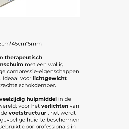
2.5cm*45cm*5mm
en
therapeutisch
anschuim
met een wollig
oge compressie-eigenschappen
. Ideaal voor
lichtgewicht
n zachte schokdemper.
veelzijdig hulpmiddel
in de
ereld; voor het
verlichten
van
n de
voetstructuur
, het wordt
n gevoelige huid te beschermen
Gebruikt door professionals in