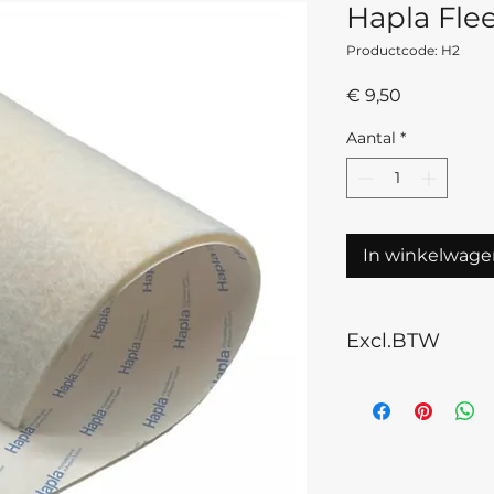
Hapla Fle
Productcode: H2
Prijs
€ 9,50
Aantal
*
In winkelwage
Excl.BTW