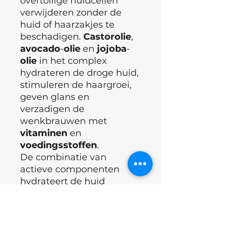
overtollige huidcellen
verwijderen zonder de
huid of haarzakjes te
beschadigen.
Castorolie
,
avocado
-
olie
en
jojoba
-
olie
in het complex
hydrateren de droge huid,
stimuleren de haargroei,
geven glans en
verzadigen de
wenkbrauwen met
vitaminen
en
voedingsstoffen
.
De combinatie van
actieve componenten
hydrateert de huid
effectief, bevordert de
haargroei en verzadigt
wenkbrauwen en