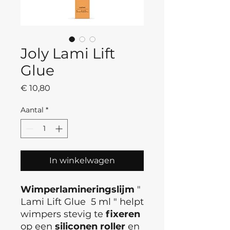
Joly Lami Lift
Glue
Prijs
€ 10,80
Aantal
*
In winkelwagen
Wimperlamineringslijm
"
Lami Lift Glue 5 ml " helpt
wimpers stevig te
fixeren
op een
siliconen
roller
en