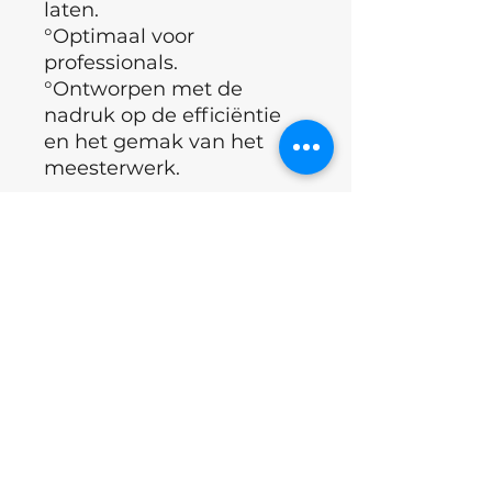
laten.
°Optimaal voor
professionals.
°Ontworpen met de
nadruk op de efficiëntie
en het gemak van het
meesterwerk.
Voor wie:
°Professionele
wimperlifters die waarde
hechten aan snelheid en
controle.
°Beginners met
basiservaring die een
betrouwbaar hulpmiddel
zoeken voor gelijkmatige
applicatie en correctie.