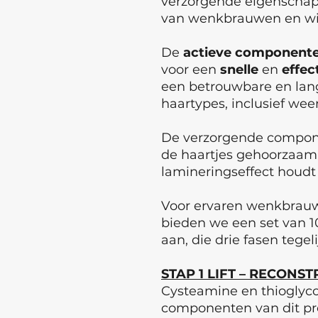
verzorgende eigenschapp
van wenkbrauwen en wi
De
actieve
component
voor een
snelle
en
effec
een betrouwbare en langd
haartypes, inclusief wee
De verzorgende compon
de haartjes gehoorzaam,
lamineringseffect houdt
Voor ervaren wenkbrauw
bieden we een set van 
aan, die drie fasen tegel
STAP 1 LIFT – RECONST
Cysteamine en thioglycol
componenten van dit pr