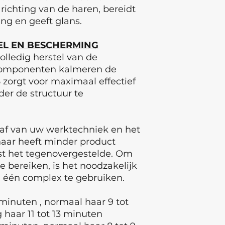
in een modern gece
ichting van de haren, bereidt
is een combinatie 
ing en geeft glans.
denken in de zoekt
normen, Europese 
TEL EN BESCHERMING
producten van hoge
olledig herstel van de
 componenten kalmeren de
 zorgt voor maximaal effectief
der de structuur te
 af van uw werktechniek en het
haar heeft minder product
ist het tegenovergestelde. Om
e bereiken, is het noodzakelijk
 één complex te gebruiken.
 minuten , normaal haar 9 tot
g haar 11 tot 13 minuten