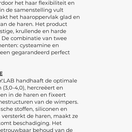
oor het haar flexibiliteit en
te bereiken, is het
 in de samenstelling vult
componenten van h
akt het haaroppervlak glad en
 van de haren. Het product
stige, krullende en harde
Zorg ervoor dat de
producten schoon i
. De combinatie van twee
onzuiverheden. 
enten: cysteamine en
WIMPERSHAMPOO-F
r een gegarandeerd perfect
reinigen.
Stap 1 : dun haar 6
E
tot 10 minuten, grof
Y:LAB handhaaft de optimale
minuten
Stap 2 : dun haar 5
(3,0-4,0), hercreëert en
tot 9 minuten, hard
gen in de haren en fixeert
Stap 3: verzorging 
nestructuren van de wimpers.
worden, blijft zitt
che stoffen, siliconen en
 versterkt de haren, maakt ze
JOLYLAB is een me
komt beschadiging. Het
voor wimper- en w
 betrouwbaar behoud van de
ontwikkeld door de