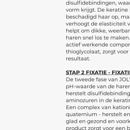
disulfidebindingen, waard
vorm krijgt. De keratine
beschadigd haar op, ma
verhoogt de elasticiteit
helpt om dikke, weerbar
haren snel los te maken
actief werkende compon
thioglycolaat, zorgt voo
resultaat.
STAP 2 FIXATIE - FIXATI
De tweede fase van JOL
pH-waarde van de haren 
herstelt disulfidebindin
aminozuren in de kerati
Een complex van kationis
quaternium - herstelt en
glad en gezond en voor
product zorgt voor een