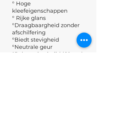
° Hoge
kleefeigenschappen
° Rijke glans
°Draagbaargheid zonder
afschilfering
°Biedt stevigheid
°Neutrale geur
°Polymerisatietijd (60 sec)
°
CE certificaat
( Europese
richtlijnen, geldende eisen
qua gezondheid,
veiligheid, prestatie en
milieu)
° Merk : Nails of the day
° Land : Oekraïne
Applicatie Techniek