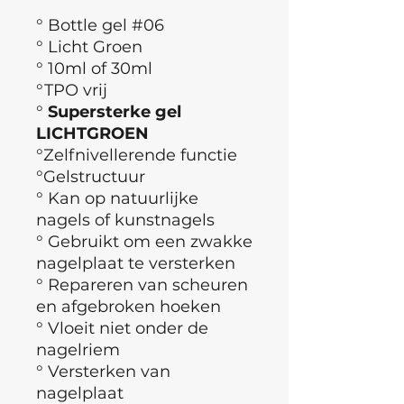
° Bottle gel #06
° Licht Groen
° 10ml of 30ml
°TPO vrij
°
Supersterke gel
LICHTGROEN
°
Zelfnivellerende functie
°Gelstructuur
° Kan op natuurlijke
nagels of kunstnagels
° Gebruikt om een zwakke
nagelplaat te versterken
° Repareren van scheuren
en afgebroken hoeken
° Vloeit niet onder de
nagelriem
° Versterken van
nagelplaat