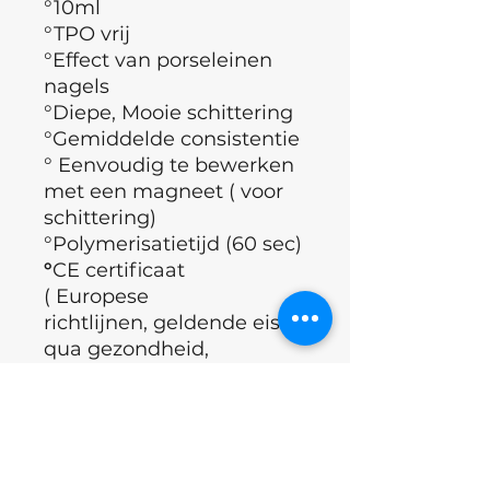
°10ml
°TPO vrij
°Effect van porseleinen
nagels
°Diepe, Mooie schittering
°Gemiddelde consistentie
° Eenvoudig te bewerken
met een magneet ( voor
schittering)
°Polymerisatietijd (60 sec)
°
CE certificaat
( Europese
richtlijnen, geldende eisen
qua gezondheid,
veiligheid, prestatie en
milieu)
°Merk : Nails of the day
°Land : Oekraïne