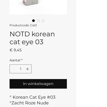
Productcode: Cat3
NOTD korean
cat eye 03
Prijs
€ 9,45
Aantal
*
In winkelwagen
° Korean Cat Eye #03
°Zacht Roze Nude