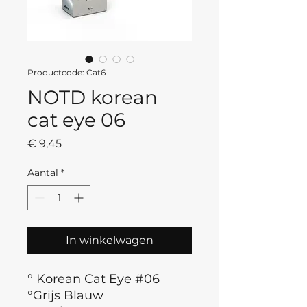
Productcode: Cat6
NOTD korean
cat eye 06
Prijs
€ 9,45
Aantal
*
In winkelwagen
° Korean Cat Eye #06
°Grijs Blauw