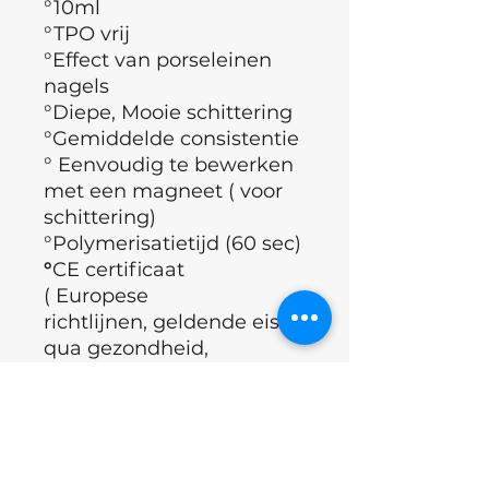
°10ml
°TPO vrij
°Effect van porseleinen
nagels
°Diepe, Mooie schittering
°Gemiddelde consistentie
° Eenvoudig te bewerken
met een magneet ( voor
schittering)
°Polymerisatietijd (60 sec)
°
CE certificaat
( Europese
richtlijnen, geldende eisen
qua gezondheid,
veiligheid, prestatie en
milieu)
°Merk : Nails of the day
°Land : Oekraïne