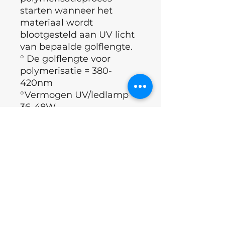
starten wanneer het
materiaal wordt
blootgesteld aan UV licht
van bepaalde golflengte.
° De golflengte voor
polymerisatie = 380-
420nm
°Vermogen UV/ledlamp =
36-48W
°Toegestane coating dikte
= 0.5mm aan de vrije
boord en 1mm thv de
apex
°Volledige polymerisatie=
120 sec
°Breng een rubber base
aan onder de builder.
°Merk: Luna Moon