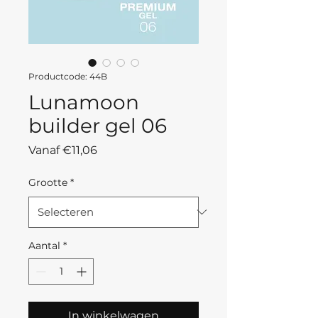
Productcode: 44B
Lunamoon
builder gel 06
Verkoopprijs
Vanaf
€11,06
Grootte
*
Aantal
*
In winkelwagen