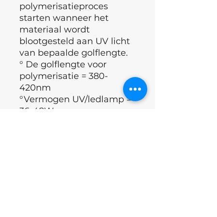
polymerisatieproces
starten wanneer het
materiaal wordt
blootgesteld aan UV licht
van bepaalde golflengte.
° De golflengte voor
polymerisatie = 380-
420nm
°Vermogen UV/ledlamp =
36-48W
°Toegestane coating dikte
= 0.5mm aan de vrije
boord en 1mm thv de
apex
°Volledige polymerisatie=
120 sec
°Breng een rubber base
aan onder de builder.
°Merk: Luna Moon