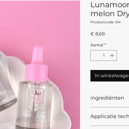
Lunamoon
melon Dry
Productcode: 5M
Prijs
€ 8,69
Aantal
*
In winkelwage
ingrediënten
INCI
:
Applicatie tech
Isopropyl Myristate
Parfum (Fragrance
Ethylhexylglycerin,
Applicatie techniek