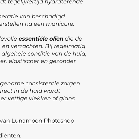
dt tegelijkertijd hydraterende
eneratie van beschadigd
herstellen na een manicure.
evolle
essentiële oliën
die de
en verzachten. Bij regelmatig
 algehele conditie van de huid,
r, elastischer en gezonder
ngename consistentie zorgen
irect in de huid wordt
r vettige vlekken of glans
n van Lunamoon Photoshop
diënten.