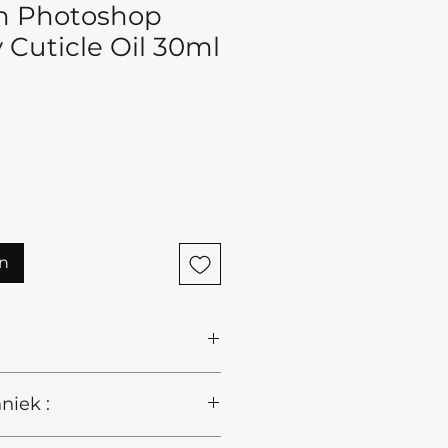
 Photoshop
 Cuticle Oil 30ml
n
niek :
, Caprylic/Capric Triglyceride,
), Phenoxyethanol,
 Tocopheryl Acetate, Mica,
 :