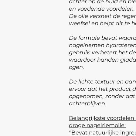
achter op de huid en bie
en voedende voordelen.
De olie versnelt de reg
weefsel en helpt dit te 
De formule bevat waard
nagelriemen hydrateren 
gebruik verbetert het de
waardoor handen gladde
ogen.
De lichte textuur en aa
ervoor dat het product d
opgenomen, zonder dat e
achterblijven.
Belangrijkste voordele
droge nagelriemolie:
°Bevat natuurlijke ingre