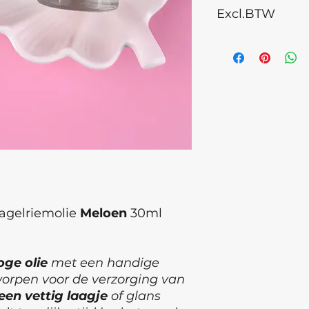
Coumarin, Benzyl 
Excl.BTW
Nagelriemen met 
inmasseren met de
Buiten bereik van 
contact met ogen, 
kamertemperatuur 
Voor thuisgebruik :
houdbaarheidsdat
1 x per dag de na
nagelriemolie.
agelriemolie
Meloen
30ml
oge olie
met een handige
worpen voor de verzorging van
een vettig laagje
of glans