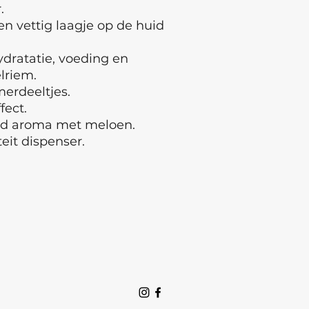
.
en vettig laagje op de huid
ydratatie, voeding en
lriem.
erdeeltjes.
fect.
rd aroma met meloen.
eit dispenser.