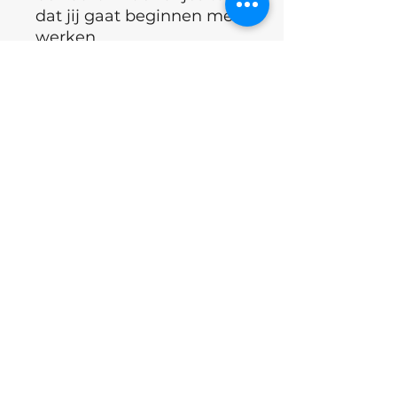
dat jij gaat beginnen met
werken.
°Geschikt voor Droog en
Stoom sterelisatie
°LIJN ECO = ecologische
verpakking , zelfde
werking als de witte
zakjes maar beter voor
het milieu
°Merk: Microstop
°Land: Oekraïne
Excl.BTW