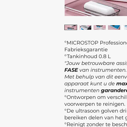
°MICROSTOP Professionel
Fabrieksgarantie
°Tankinhoud 0.8 L
"Jouw betrouwbare assi
FASE
van instrumenten.
Met behulp van dit een
apparaat kunt u de
max
instrumenten
garander
°Ontworpen om verschil
voorwerpen te reinigen.
°De ultrasoon golven dri
bereiken delen van het 
°Reinigt zonder te besc