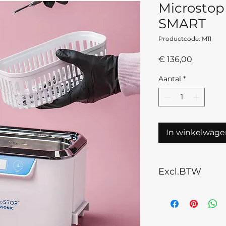
Microstop
SMART
Productcode: M11
Prijs
€ 136,00
Aantal
*
In winkelwage
Excl.BTW