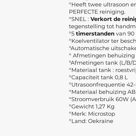
°Heeft twee ultrasoon em
PERFECTE reiniging.
°SNEL :
Verkort de rein
tegenstelling tot handma
°5
timerstanden
van 90 
°Koelventilator ter besc
°Automatische uitschake
° Afmetingen behuizing
°Afmetingen tank (L/B/
°Materiaal tank : roestvri
°Capaciteit tank 0,8 L
°Utrasoonfrequentie 42
°Materiaal behuizing AB
°Stroomverbruik 60W (A
°Gewicht 1,27 Kg
°Merk: Microstop
°Land: Oekraïne