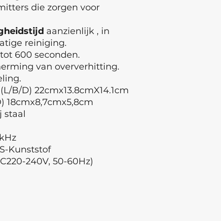
itters die zorgen voor
igheidstijd
aanzienlijk , in
tige reiniging.
tot 600 seconden.
herming van oververhitting.
ling.
 (L/B/D) 22cmx13.8cmX14.1cm
D) 18cmx8,7cmx5,8cm
j staal
-kHz
S-Kunststof
C220-240V, 50-60Hz)