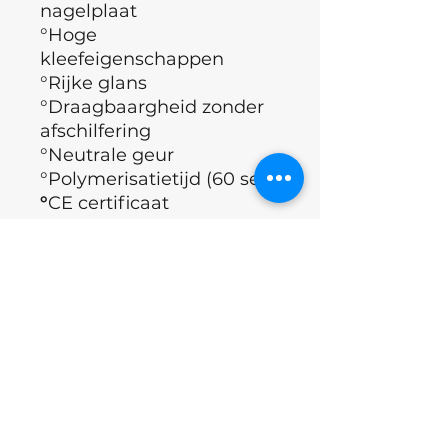
nagelplaat
°Hoge
kleefeigenschappen
°Rijke glans
°Draagbaargheid zonder
afschilfering
°Neutrale geur
°Polymerisatietijd (60 sec)
°
CE certificaat
( Europese
richtlijnen, geldende eisen
qua gezondheid,
veiligheid, prestatie en
milieu)
°Merk : Nails of the day
°Land : Oekraïne
Applicatie Techniek