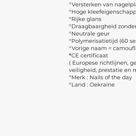
°Versterken van nagelpl
°Hoge kleefeigenschap
°Rijke glans
°Draagbaargheid zonder 
°Neutrale geur
°Polymerisatietijd (60 se
°Vorige naam = camoufla
°
CE certificaat
( Europese richtlijnen, 
veiligheid, prestatie en 
°Merk : Nails of the day
°Land : Oekraïne