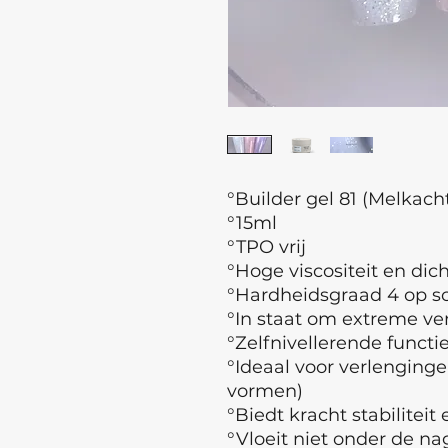
°Builder gel 81 (Melkach
°15ml
°TPO vrij
°
Hoge viscositeit en dic
°Hardheidsgraad 4 op sch
°In staat om extreme ve
°
Zelfnivellerende functi
°Ideaal voor verlenging
vormen)
°Biedt kracht stabilitei
°Vloeit niet onder de na