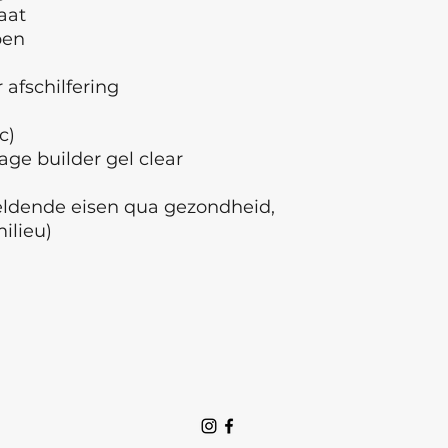
aat
pen
afschilfering
c)
ge builder gel clear
geldende eisen qua gezondheid,
milieu)