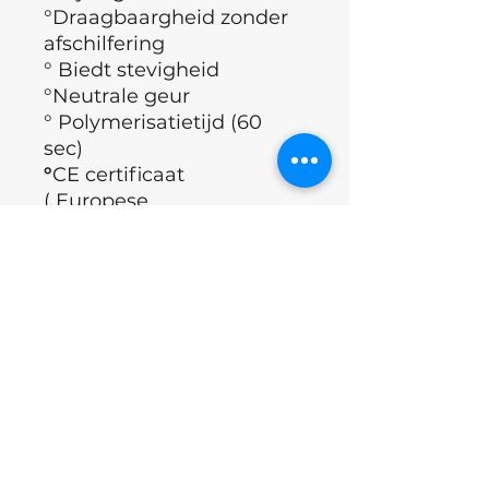
°Draagbaargheid zonder
afschilfering
° Biedt stevigheid
°Neutrale geur
° Polymerisatietijd (60
sec)
°
CE certificaat
( Europese
richtlijnen, geldende eisen
qua gezondheid,
veiligheid, prestatie en
milieu)
° Merk : Nails of the day
°Land : Oekraïne
Applicatie Techniek
°Nagels ontvetten.