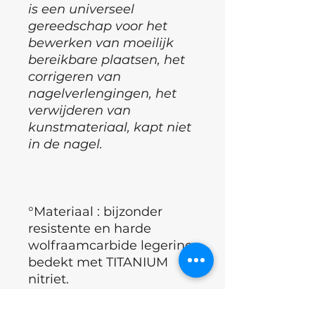
is een universeel
gereedschap voor het
bewerken van moeilijk
bereikbare plaatsen, het
corrigeren van
nagelverlengingen, het
verwijderen van
kunstmateriaal, kapt niet
in de nagel.
°Materiaal : bijzonder
resistente en harde
wolfraamcarbide legering
bedekt met TITANIUM
nitriet.
°Voor het SNEL en
veilig
verwijderen van niet