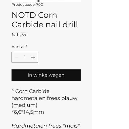
Productcode: 70G
NOTD Corn
Carbide nail drill
Prijs
€ 11,73
Aantal
*
In winkelwagen
° Corn Carbide
hardmetalen frees blauw
(medium)
°6,6*14,5mm
Hardmetalen frees "maïs"