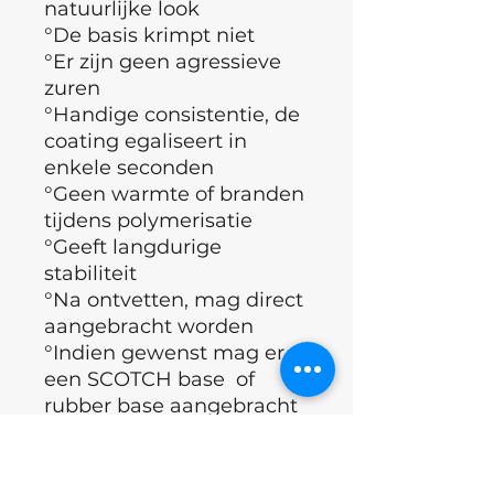
natuurlijke look
°De basis krimpt niet
°Er zijn geen agressieve
zuren
°Handige consistentie, de
coating egaliseert in
enkele seconden
°Geen warmte of branden
tijdens polymerisatie
°Geeft langdurige
stabiliteit
°Na ontvetten, mag direct
aangebracht worden
°Indien gewenst mag er
een SCOTCH base of
rubber base aangebracht
worden
°Bedekken met Topcoat
°Polymerisatietijd (60