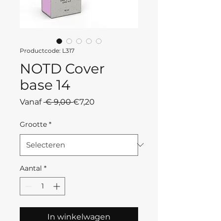
Productcode: L317
NOTD Cover
base 14
Normale
Verkoopprijs
Vanaf
 € 9,00 
€7,20
prijs
Grootte
*
Aantal
*
In winkelwagen