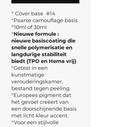
° Cover base #14
°Paarse camouflage basis
°10ml of 30ml
°
Nieuwe formule :
nieuwe basiscoating die
snelle polymerisatie en
langdurige stabiliteit
biedt (TPO en Hema vrij)
°Getest in een
kunstmatige
verouderingskamer,
bestand tegen peeling
°Europees pigment dat
het gevoel creëert van
een doorschijnende basis
met licht kleur accent.
°Voor een stijlvolle