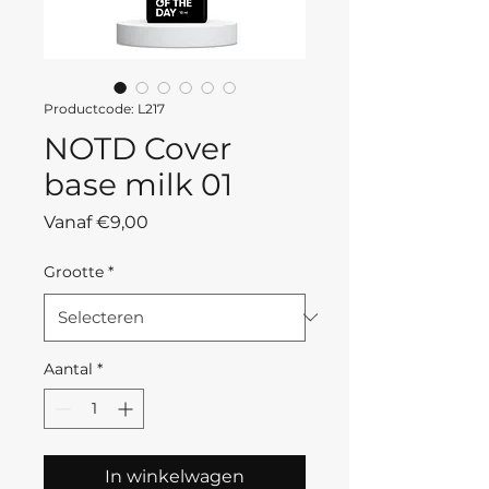
Productcode: L217
NOTD Cover
base milk 01
Verkoopprijs
Vanaf
€9,00
Grootte
*
Aantal
*
In winkelwagen