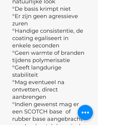
natuurlijke look
°De basis krimpt niet
°Er zijn geen agressieve
zuren
°Handige consistentie, de
coating egaliseert in
enkele seconden
°Geen warmte of branden
tijdens polymerisatie
°Geeft langdurige
stabiliteit
°Mag eventueel na
ontvetten, direct
aanbrengen
°Indien gewenst mag er
een SCOTCH base of
rubber base aangebracht
worden (scotch base is de
meest aangeraden)