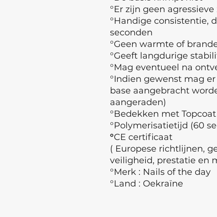
°Er zijn geen agressieve
°Handige consistentie, d
seconden
°Geen warmte of branden
°Geeft langdurige stabili
°Mag eventueel na ontv
°Indien gewenst mag er
base aangebracht worde
aangeraden)
°Bedekken met Topcoat
°Polymerisatietijd (60 s
°
CE certificaat
( Europese richtlijnen, 
veiligheid, prestatie en 
°Merk : Nails of the day
°Land : Oekraïne