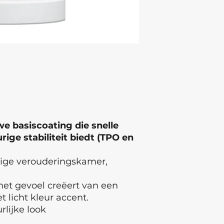
eye contact occurs
medical attention.
of Origin: Ukraine ,
Latvia Batch numb
e basiscoating die snelle
ige stabiliteit biedt (TPO en
tige verouderingskamer,
et gevoel creëert van een
 licht kleur accent.
rlijke look