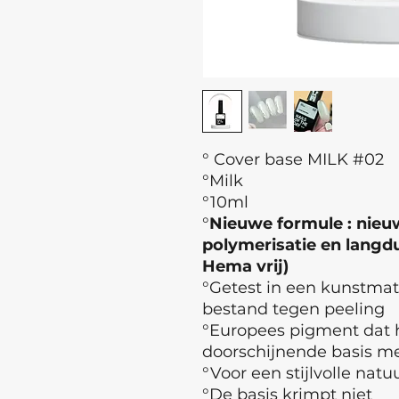
° Cover base MILK #02
°Milk
°10ml
°
Nieuwe formule : nieuw
polymerisatie en langdur
Hema vrij)
°Getest in een kunstma
bestand tegen peeling
°Europees pigment dat h
doorschijnende basis met
°Voor een stijlvolle natuu
°De basis krimpt niet