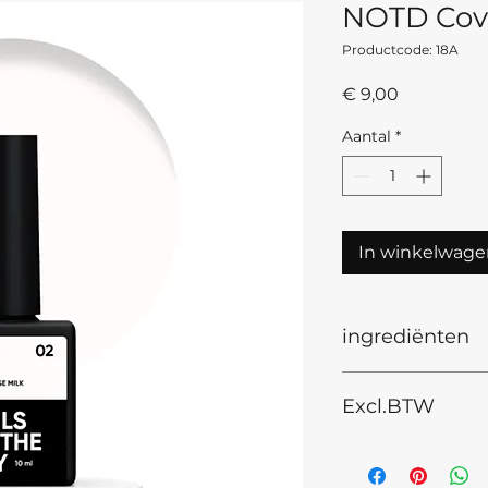
NOTD Cove
Productcode: 18A
Prijs
€ 9,00
Aantal
*
In winkelwage
ingrediënten
Ingredients INCI: 
Excl.BTW
Dimeticone, Isopro
Microcrystalline W
children. Discontinu
cause an allergic re