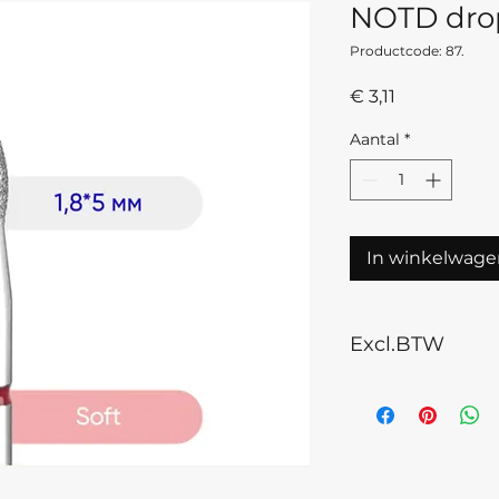
NOTD dro
Productcode: 87.
Prijs
€ 3,11
Aantal
*
In winkelwage
Excl.BTW