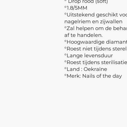
° Drop rood (soft)
°1.8/5MM
°Uitstekend geschikt vo
nagelriem en zijwallen
°Zal helpen om de behan
af te handelen.
°Hoogwaardige diamant
°Roest niet tijdens sterel
°Lange levensduur
°Roest tijdens sterilisati
°Land : Oekraïne
°Merk: Nails of the day