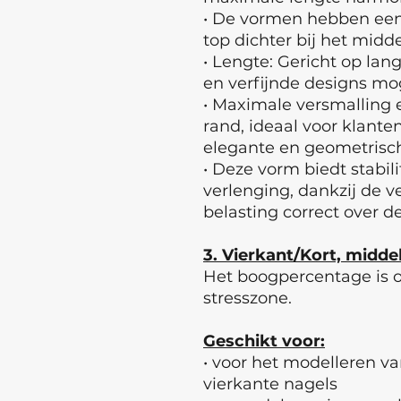
• De vormen hebben ee
top dichter bij het midd
• Lengte: Gericht op la
en verfijnde designs mog
• Maximale versmalling e
rand, ideaal voor klant
elegante en geometrisc
• Deze vorm biedt stabilit
verlenging, dankzij de 
belasting correct over d
3. Vierkant/Kort, midde
Het boogpercentage is 
stresszone.
Geschikt voor:
• voor het modelleren v
vierkante nagels