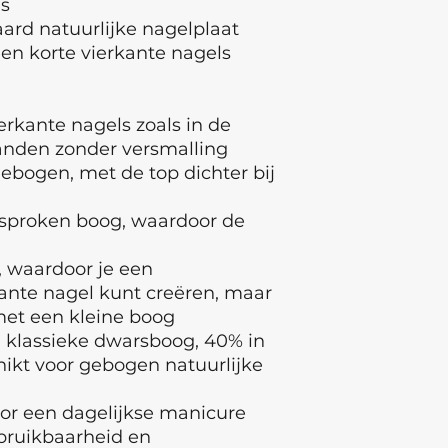
s
aard natuurlijke nagelplaat
leen korte vierkante nagels
ierkante nagels zoals in de
jranden zonder versmalling
 gebogen, met de top dichter bij
esproken boog, waardoor de
t, waardoor je een
ante nagel kunt creëren, maar
met een kleine boog
 klassieke dwarsboog, 40% in
hikt voor gebogen natuurlijke
oor een dagelijkse manicure
bruikbaarheid en