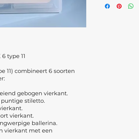
elastische basislaa
of Rubber base in e
polymeriseer. Kies
voor de nagelplaat
het gekozen modell
Wij raden NAILSOF
Jelly gel of Polygel
6 type 11
Fixeer de tip op d
pe 11) combineert 6 soorten
NAILSOFTHEDAY na
Polymeriseer in e
r:
gedurende 1-2 minu
gekozen materiaal, 
oeiend gebogen vierkant.
 puntige stiletto.
Verwijder na volled
vierkant.
de zijkanten lichtj
ort vierkant.
verwijdering.
angwerpige ballerina.
Corrigeer de vorm 
en vierkant met een
freesje, verwijder 