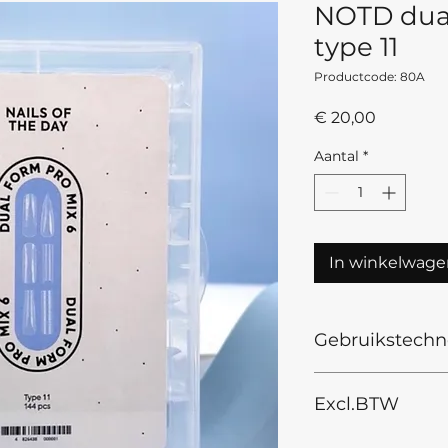
NOTD dual
type 11
Productcode: 80A
Prijs
€ 20,00
Aantal
*
In winkelwage
Gebruikstechn
Gebruiksaanwijzi
Excl.BTW
Ontvet de nagelpl
DEHYDRATOR dehyd
NAILSOFTHEDAY U