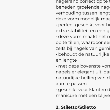
nagelrand correct op te 
beneden groeiende nagel
verhouding tussen lengte
deze vorm mogelijk maa
• perfect geschikt voor 
extra stabiliteit en een
• deze vorm maakt het m
op te tillen, waardoor e
zelfs bij nagels van gem
• behoudt de natuurlijke
en lengte
• met deze bovenste vo
nagels er elegant uit, d
natuurlijke helling van
aan te passen
• geschikt voor klanten d
manicure met een blijve
2. Stiletto/Stiletto