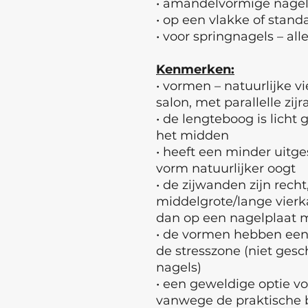
• amandelvormige nagel
• op een vlakke of stand
• voor springnagels – al
Kenmerken:
• vormen – natuurlijke v
salon, met parallelle zi
• de lengteboog is licht
het midden
• heeft een minder uitg
vorm natuurlijker oogt
• de zijwanden zijn rech
middelgrote/lange vierk
dan op een nagelplaat 
• de vormen hebben een
de stresszone (niet gesc
nagels)
• een geweldige optie v
vanwege de praktische 