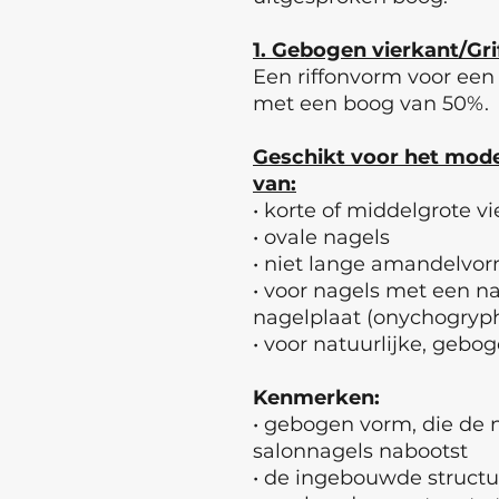
1. Gebogen vierkant/Gri
Een riffonvorm voor een 
met een boog van 50%.
Geschikt voor het mode
van:
• korte of middelgrote v
• ovale nagels
• niet lange amandelvo
• voor nagels met een 
nagelplaat (onychogryp
• voor natuurlijke, gebo
Kenmerken:
• gebogen vorm, die de 
salonnagels nabootst
• de ingebouwde struct