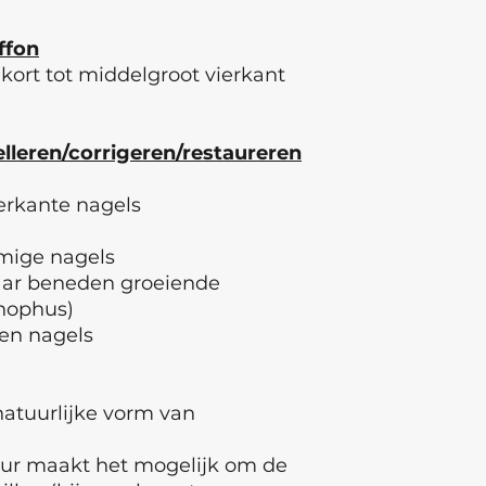
Breng een glanzend
ffon
Universal top, Nail
kort tot middelgroot vierkant
Nailsoftheday No s
SCRATCH, Nailsoft
Nailsoftheday Tedd
Matte top no wipe.
lleren/corrigeren/restaureren
ierkante nagels
rmige nagels
naar beneden groeiende
hophus)
gen nagels
natuurlijke vorm van
uur maakt het mogelijk om de