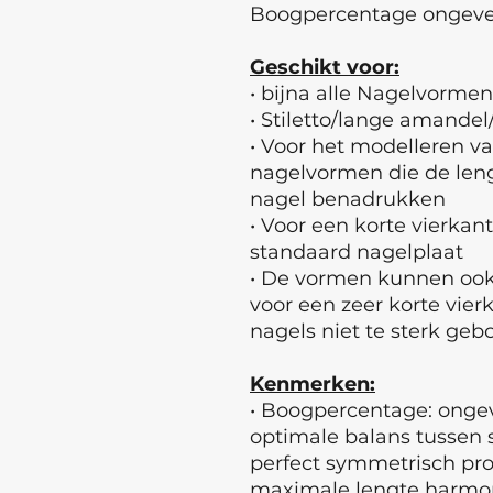
Boogpercentage ongeve
Geschikt voor:
• bijna alle Nagelvormen
• Stiletto/lange amandel
• Voor het modelleren v
nagelvormen die de leng
nagel benadrukken
• Voor een korte vierkan
standaard nagelplaat
• De vormen kunnen ook 
voor een zeer korte vier
nagels niet te sterk geb
Kenmerken:
• Boogpercentage: ongev
optimale balans tussen 
perfect symmetrisch profi
maximale lengte harmon