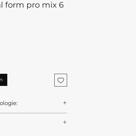
 form pro mix 6
n
ologie:
ng:
aat; breng NAILSOFTHEDAY
rator aan; vervolgens
LTRABOND; maak een