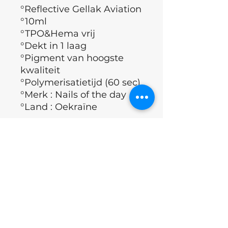
°Reflective Gellak Aviation
°10ml
°TPO&Hema vrij
°Dekt in 1 laag
°Pigment van hoogste
kwaliteit
°Polymerisatietijd (60 sec)
°Merk : Nails of the day
°Land : Oekraïne
Applicatie techniek
°Nagelplaat ontvetten.
ingrediënten
°Nails of the day Dehydrator
aanbrengen.
°Nails of the day Ultrabond
acrylates copolymer, isopropyl
Excl.BTW
aanbrengen.
alchohol, butyl
°Basis Coating aanbrengen
acetate,dimeticone,microcrystalli
(Rubber base of Fiber base).
ne wax, kan volgende