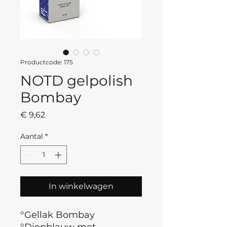
Productcode: 175
NOTD gelpolish
Bombay
Prijs
€ 9,62
Aantal
*
In winkelwagen
°Gellak Bombay
°Diepblauw met