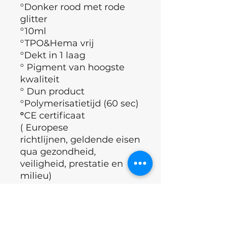
°Donker rood met rode
glitter
°10ml
°TPO&Hema vrij
°Dekt in 1 laag
° Pigment van hoogste
kwaliteit
° Dun product
°Polymerisatietijd (60 sec)
°
CE certificaat
( Europese
richtlijnen, geldende eisen
qua gezondheid,
veiligheid, prestatie en
milieu)
°Merk : Nails of the day
°Land : Oekraïne