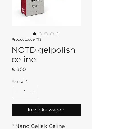
Productcode: 179
NOTD gelpolish
celine
Prijs
€ 8,50
Aantal
*
In winkelwagen
° Nano Gellak Celine