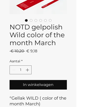
NOTD gelpolish
Wild color of the
month March
Normale
Verkoopprijs
 € 10,20 
€ 9,18
prijs
Aantal
*
In winkelwagen
°Gellak WILD ( color of the
month March)