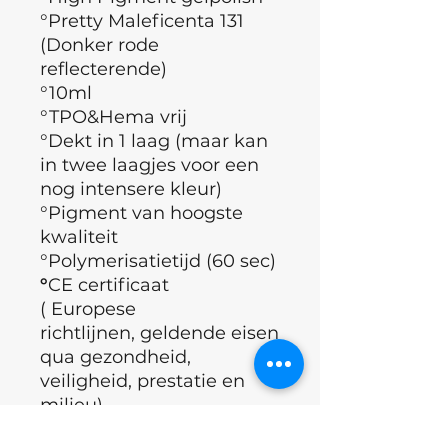
°Pretty Maleficenta 131
(Donker rode
reflecterende)
°10ml
°TPO&Hema vrij
°Dekt in 1 laag (maar kan
in twee laagjes voor een
nog intensere kleur)
°Pigment van hoogste
kwaliteit
°Polymerisatietijd (60 sec)
°
CE certificaat
( Europese
richtlijnen, geldende eisen
qua gezondheid,
veiligheid, prestatie en
milieu)
°Merk : Nails of the day