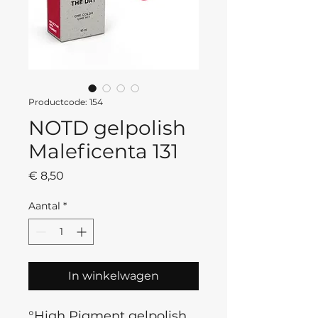
Productcode: 154
NOTD gelpolish
Maleficenta 131
Prijs
€ 8,50
Aantal
*
In winkelwagen
°High Pigment gelpolish