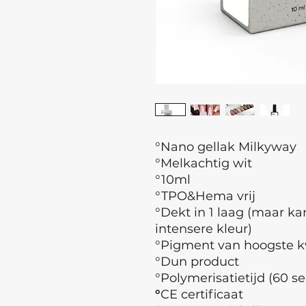
°Nano gellak Milkyway
°Melkachtig wit
°10ml
°TPO&Hema vrij
°Dekt in 1 laag (maar ka
intensere kleur)
°Pigment van hoogste kw
°Dun product
°Polymerisatietijd (60 se
°
CE certificaat