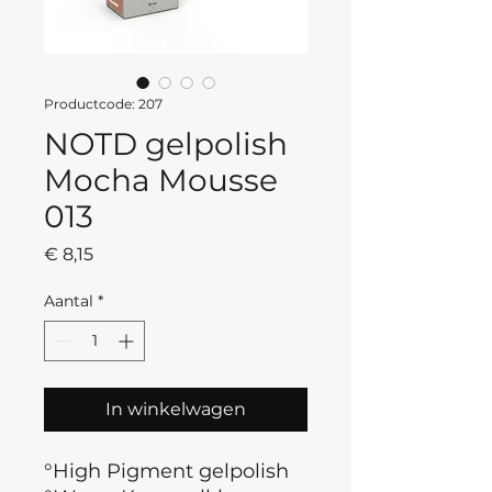
Productcode: 207
NOTD gelpolish
Mocha Mousse
013
Prijs
€ 8,15
Aantal
*
In winkelwagen
°High Pigment gelpolish