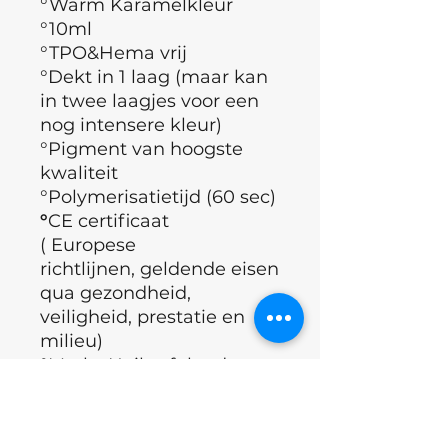
°Warm Karamelkleur
°10ml
°TPO&Hema vrij
°Dekt in 1 laag (maar kan
in twee laagjes voor een
nog intensere kleur)
°Pigment van hoogste
kwaliteit
°Polymerisatietijd (60 sec)
°
CE certificaat
( Europese
richtlijnen, geldende eisen
qua gezondheid,
veiligheid, prestatie en
milieu)
°Merk : Nails of the day
°Land : Oekraïne