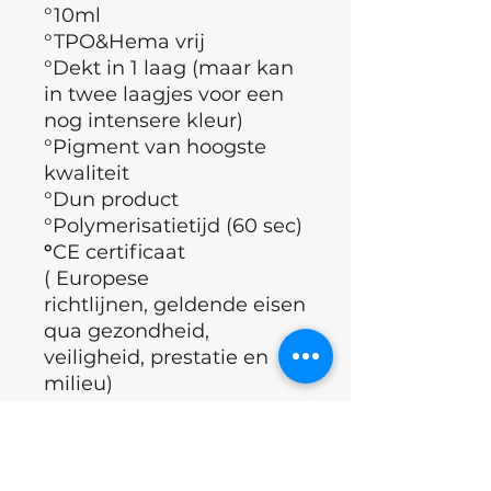
°10ml
°TPO&Hema vrij
°Dekt in 1 laag (maar kan
in twee laagjes voor een
nog intensere kleur)
°Pigment van hoogste
kwaliteit
°Dun product
°Polymerisatietijd (60 sec)
°
CE certificaat
( Europese
richtlijnen, geldende eisen
qua gezondheid,
veiligheid, prestatie en
milieu)
°Merk : Nails of the day
°Land : Oekraïne