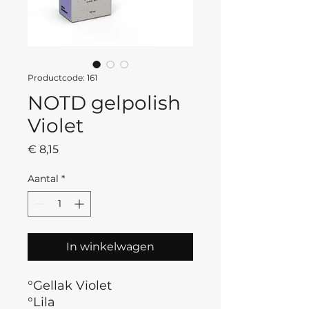
Productcode: 161
NOTD gelpolish
Violet
Prijs
€ 8,15
Aantal
*
In winkelwagen
°Gellak Violet
°Lila