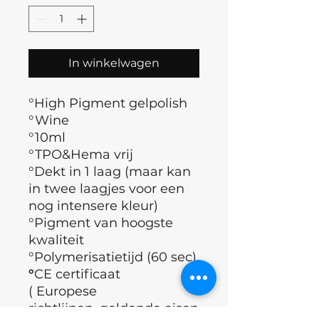
In winkelwagen
°High Pigment gelpolish
°Wine
°10ml
°TPO&Hema vrij
°Dekt in 1 laag (maar kan
in twee laagjes voor een
nog intensere kleur)
°Pigment van hoogste
kwaliteit
°Polymerisatietijd (60 sec)
°
CE certificaat
( Europese
richtlijnen, geldende eisen