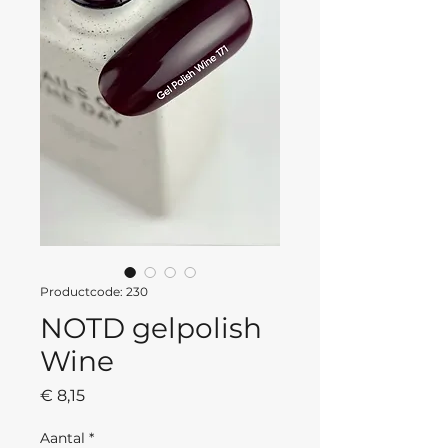
Productcode: 230
NOTD gelpolish
Wine
Prijs
€ 8,15
Aantal
*