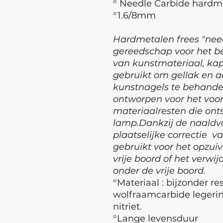
° Needle Carbide hardm
°1.6/8mm
Hardmetalen frees "need
gereedschap voor het b
van kunstmateriaal, kap
gebruikt om gellak en ac
kunstnagels te behandel
ontworpen voor het voor
materiaalresten die ont
lamp.Dankzij de naaldvo
plaatselijke correctie va
gebruikt voor het opzui
vrije boord of het verwi
onder de vrije boord.
°Materiaal : bijzonder re
wolfraamcarbide legeri
nitriet.
°Lange levensduur