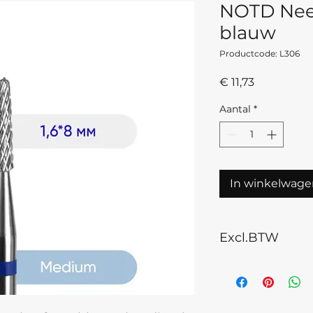
NOTD Need
blauw
Productcode: L306
Prijs
€ 11,73
Aantal
*
In winkelwage
Excl.BTW