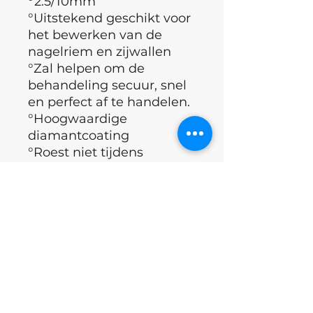
°2.5/10mm
°Uitstekend geschikt voor
het bewerken van de
nagelriem en zijwallen
°Zal helpen om de
behandeling secuur, snel
en perfect af te handelen.
°Hoogwaardige
diamantcoating
°Roest niet tijdens
sterelisatie
°Lange levensduur
°Roest tijdens sterilisatie
°Land : Oekraïne
°Merk: Nails of the day
Excl.BTW