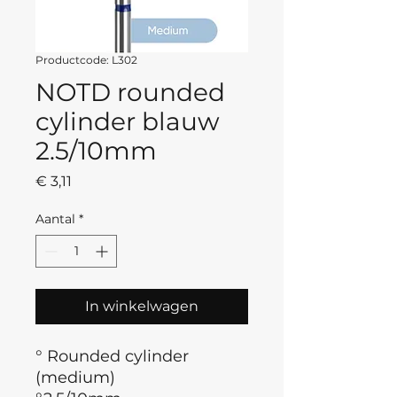
Productcode: L302
NOTD rounded
cylinder blauw
2.5/10mm
Prijs
€ 3,11
Aantal
*
In winkelwagen
° Rounded cylinder
(medium)