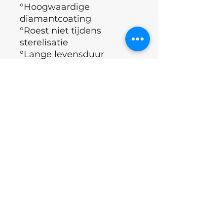
°Hoogwaardige
diamantcoating
°Roest niet tijdens
sterelisatie
°Lange levensduur
°Roest tijdens sterilisatie
°Land : Oekraïne
°Merk: Nails of the day
Excl.BTW
©2023 by Profcosmectisua.com