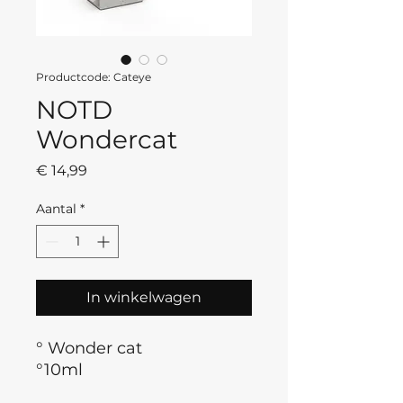
Productcode: Cateye
NOTD
Wondercat
Prijs
€ 14,99
Aantal
*
In winkelwagen
° Wonder cat
°10ml