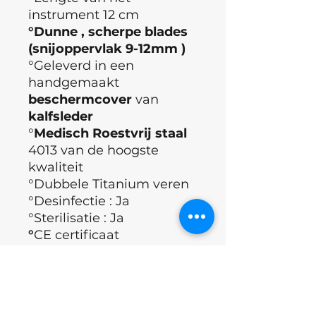
instrument 12 cm
°Dunne , scherpe blades
(snijoppervlak 9-12mm )
°Geleverd in een
handgemaakt
beschermcover
van
kalfsleder
°
Medisch Roestvrij staal
4013 van de hoogste
kwaliteit
°Dubbele Titanium veren
°Desinfectie : Ja
°Sterilisatie : Ja
°
CE certificaat
( Europese
richtlijnen, geldende eisen
qua gezondheid,
veiligheid, prestatie en