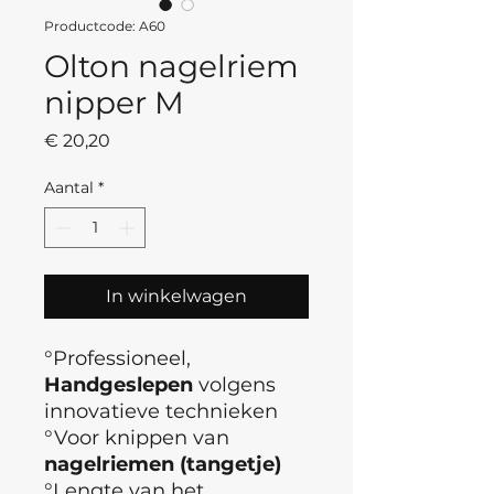
Productcode: A60
Olton nagelriem
nipper M
Prijs
€ 20,20
Aantal
*
In winkelwagen
°Professioneel,
Handgeslepen
volgens
innovatieve technieken
°Voor knippen van
nagelriemen (tangetje)
°Lengte van het