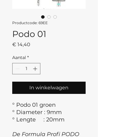
Productcode: 69EE
Podo 01
Prijs
€ 14,40
Aantal
*
In winkelwagen
° Podo 01 groen
° Diameter : 9mm
° Lengte : 20mm
De Formula Profi PODO