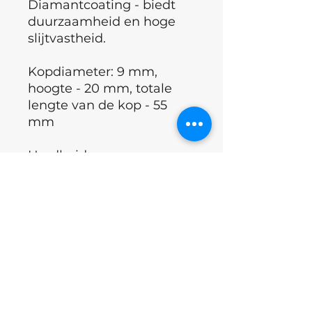
Diamantcoating - biedt
duurzaamheid en hoge
slijtvastheid.
Kopdiameter: 9 mm,
hoogte - 20 mm, totale
lengte van de kop - 55
mm
Hardheid: groene
inkeping (verhoogde
abrasiviteit) - perfect voor
de behandeling van
eelt
,
likdoorns
en
diabetische
voetverzorging
.
Doel: voor
professioneel
gebruik.