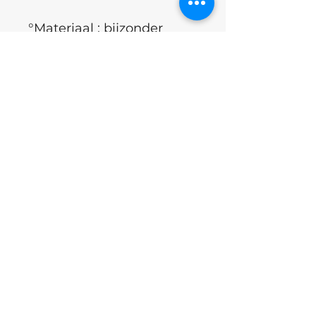
°Materiaal : bijzonder
resistente en harde
wolfraamcarbide legering
bedekt met TITANIUM
nitriet.
°Lange levensduur
°Roest niet tijdens
sterilisatie
°Land : Oekraïne
Excl.BTW