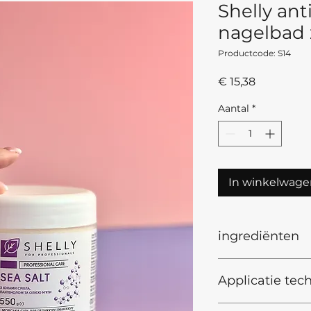
Shelly ant
nagelbad 
Productcode: S14
Prijs
€ 15,38
Aantal
*
In winkelwage
ingrediënten
INCI
:
Applicatie tech
Sea Salt, Sodium C
Parfum, Silver Citr
Oil.
Wijze van toepass