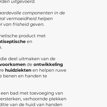
den uitgevoerd.
aardevolle componenten in de
zal vermoeidheid helpen
l van frisheid geven.
metische product met
ntiseptische
en
.
, die deel uitmaken van de
voorkomen
de
ontwikkeling
re
huidziekten
en helpen ruwe
de benen en handen te
 een bad met toevoeging van
 versterken, verhoornde plekken
ditie van de huid van handen