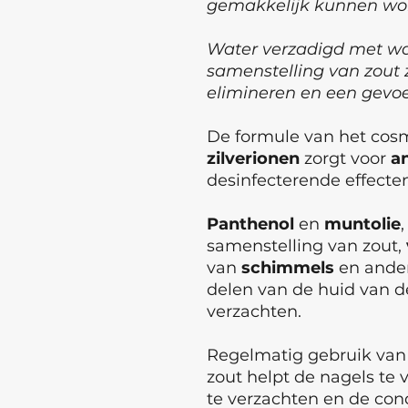
gemakkelijk kunnen wor
Water verzadigd met w
samenstelling van zout 
elimineren en een gevoe
De formule van het cos
zilverionen
zorgt voor
a
desinfecterende effecten
Panthenol
en
muntolie
samenstelling van zout,
van
schimmels
en ande
delen van de huid van 
verzachten.
Regelmatig gebruik van
zout helpt de nagels te
te verzachten en de con