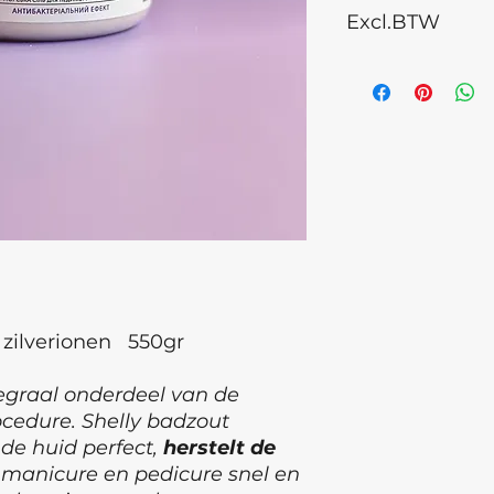
Buiten bereik van 
Excl.BTW
voor een pedicure: 
contact met ogen, 
warm water, laat 
kamertemperatuur 
Productie datum =
voor manicure: meng
°houdbaarheidsda
water, laat uw ha
maanden.
weken.
°Houdbaarheidsda
ISO2277162009
GMP label
 zilverionen 550gr
egraal onderdeel van de
cedure. Shelly badzout
t
de huid perfect,
herstelt de
manicure en pedicure snel en