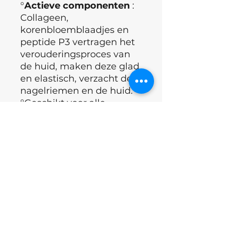
°
Actieve componenten
:
Collageen,
korenbloemblaadjes en
peptide P3 vertragen het
verouderingsproces van
de huid, maken deze glad
en elastisch, verzacht de
nagelriemen en de huid.
°Geschikt voor alle
huidtype, in het bijzonder
geschikt voor droge en
gevoelige huid
°Merk : Shelly for
professionals
°Land : Oekraïne
Applicatie techniek