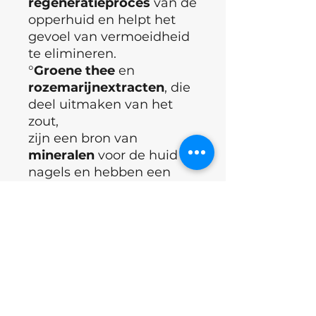
regeneratieproces
van de
opperhuid en helpt het
gevoel van vermoeidheid
te elimineren.
°
Groene thee
en
rozemarijnextracten
, die
deel uitmaken van het
zout,
zijn een bron van
mineralen
voor de huid en
nagels en hebben een
ontstekingsremmende en
verzachtende werking.
Een bad met Shelly zout
verbetert niet alleen de
conditie van de huid,
maar zorgt ook voor een
aangenaam