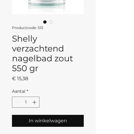
Productcode: S13
Shelly
verzachtend
nagelbad zout
550 gr
Prijs
€ 15,38
Aantal
*
In winkelwagen