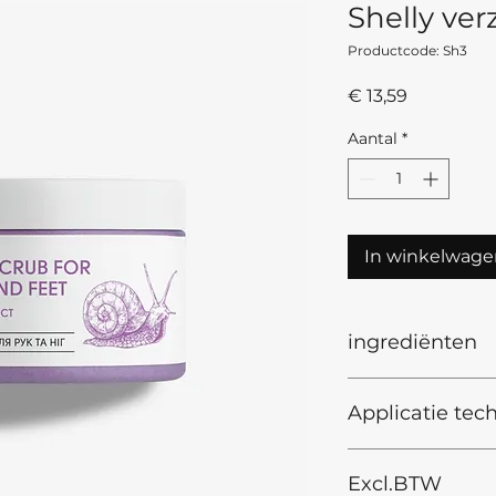
Shelly ve
Productcode: Sh3
Prijs
€ 13,59
Aantal
*
In winkelwage
ingrediënten
INCI=
Applicatie tech
Sugar, Glycerin, So
Butyrospermum Park
Secretion Filtrate
Applicatie techniek
Ethylhexylglycerin,
Excl.BTW
scrub de huid van