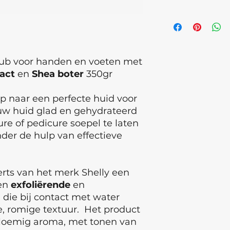
de scrub met water
Buiten bereik van 
in een romige text
contact met ogen, 
buiten direct zonli
kamertemperatuur 
luchtvochtigheid 
ub voor handen en voeten met
act
en
Shea
boter
350gr
Productie datum= 
° Ongeopend houd
ap naar een perfecte huid voor
°Geopend houdsba
w huid glad en gehydrateerd
GMP label
e of pedicure soepel te laten
ISO 227162009
nder de hulp van effectieve
.
ts van het merk Shelly een
een
exfoliërende
en
 die bij contact met water
e, romige textuur. Het product
loemig aroma, met tonen van