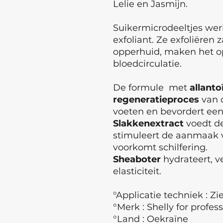
Lelie en Jasmijn.
Suikermicrodeeltjes wer
exfoliant. Ze exfoliëren
opperhuid, maken het op
bloedcirculatie.
De formule met
allanto
regeneratieproces
van 
voeten en bevordert ee
Slakkenextract
voedt d
stimuleert de aanmaak
voorkomt schilfering.
Sheaboter
hydrateert, v
elasticiteit.
°Applicatie techniek : Z
°Merk : Shelly for profes
°Land : Oekraïne