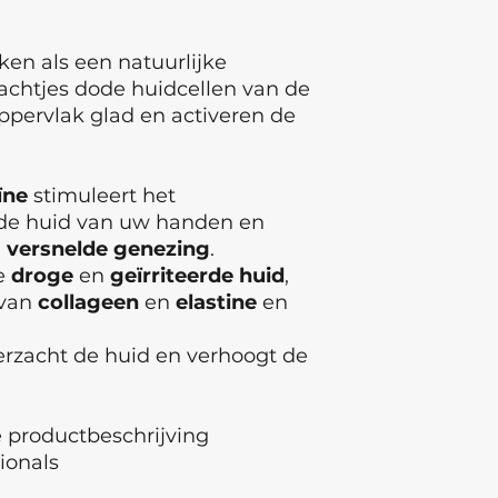
ken als een natuurlijke
 zachtjes dode huidcellen van de
pervlak glad en activeren de
ïne
stimuleert het
de huid van uw handen en
n
versnelde
genezing
.
e
droge
en
geïrriteerde
huid
,
 van
collageen
en
elastine
en
erzacht de huid en verhoogt de
ie productbeschrijving
sionals