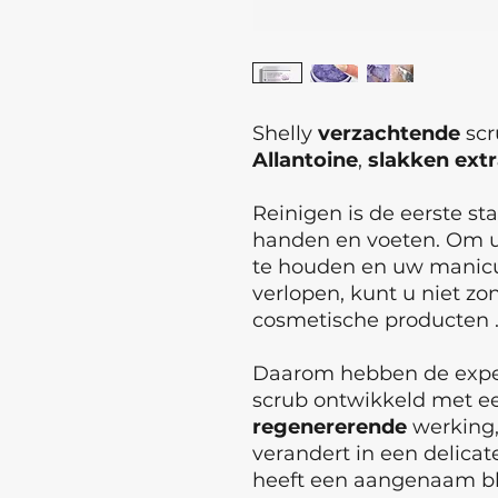
Shelly
verzachtende
scr
Allantoine
,
slakken
extr
Reinigen is de eerste st
handen en voeten. Om u
te houden en uw manicur
verlopen, kunt u niet zo
cosmetische producten 
Daarom hebben de exper
scrub ontwikkeld met 
regenererende
werking,
verandert in een delicat
heeft een aangenaam b