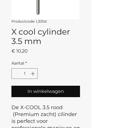
Productcode: L330d
X cool cylinder
3.5 mm
Prijs
€ 10,20
Aantal
*
In winkelwagen
De X-COOL 3.5 rood
(Premium zacht) cilinder
is perfect voor
professionele manicure en