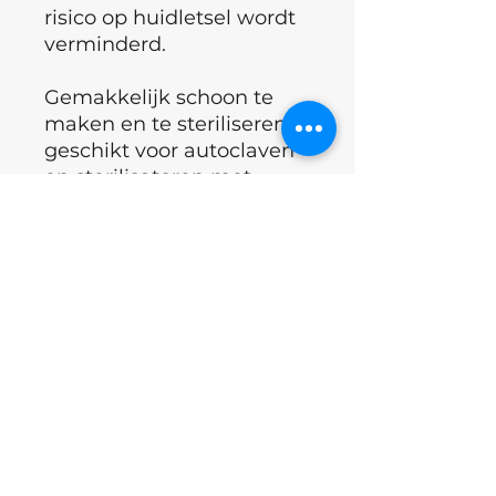
risico op huidletsel wordt
verminderd.
Gemakkelijk schoon te
maken en te steriliseren:
geschikt voor autoclaven
en sterilisatoren met
droge hitte, waardoor
hygiëne en veiligheid
worden gegarandeerd.
Voordelen:
°Hoge prestaties en lange
levensduur
°Verbeterde veiligheid en
comfort voor de klant
dankzij
zelfkoelingstechnologie.
°Gemakkelijk om de