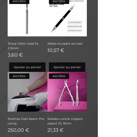
excl.btw
excl.btw
Sharp Vlam rood XL
Adore sculptor art tool
2.3mm
Prix
10,57 €
Prix
3,60 €
Ajouter au panier
Ajouter au panier
excl.btw
excl.btw
Shemax Cool beam Pro
Staleks cuticle nippers
Lamp
expert 10, 9mm
Prix
Prix
250,00 €
21,33 €