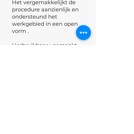
Het vergemakkelijkt de
procedure aanzienlijk en
ondersteund het
werkgebied in een open
vorm .
Herbruikbaar : gemaakt
van hoogwaardig staal.
°Land : Oekraïne
Excl.BTW