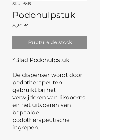
SKU : 64B
Podohulpstuk
Prix
8,20 €
Rupture de stock
°Blad Podohulpstuk
De dispenser wordt door
podotherapeuten
gebruikt bij het
verwijderen van likdoorns
en het uitvoeren van
bepaalde
podotherapeutische
ingrepen.